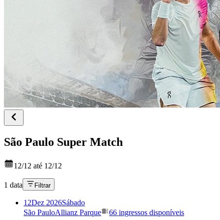
São Paulo Super Match
12/12 até 12/12
1 data
Filtrar
12
Dez 2026
Sábado
São Paulo
Allianz Parque
66 ingressos disponíveis