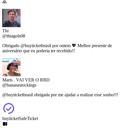
🙏
Thi
@thiagols08
Obrigado
@buyticketbrasil
por ontem 💖 Melhor presente de
aniversário que eu poderia ter recebido!!
Maris . VAI VER O RBD
@bananastockings
@buyticketbrasil
obrigada por me ajudar a realizar esse sonho!!!
buyticket
SafeTicket