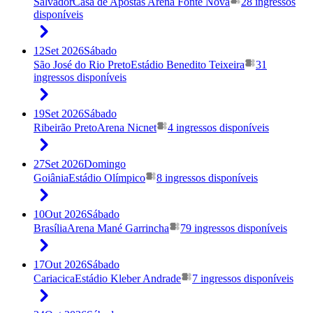
Salvador
Casa de Apostas Arena Fonte Nova
28 ingressos
disponíveis
12
Set 2026
Sábado
São José do Rio Preto
Estádio Benedito Teixeira
31
ingressos disponíveis
19
Set 2026
Sábado
Ribeirão Preto
Arena Nicnet
4 ingressos disponíveis
27
Set 2026
Domingo
Goiânia
Estádio Olímpico
8 ingressos disponíveis
10
Out 2026
Sábado
Brasília
Arena Mané Garrincha
79 ingressos disponíveis
17
Out 2026
Sábado
Cariacica
Estádio Kleber Andrade
7 ingressos disponíveis