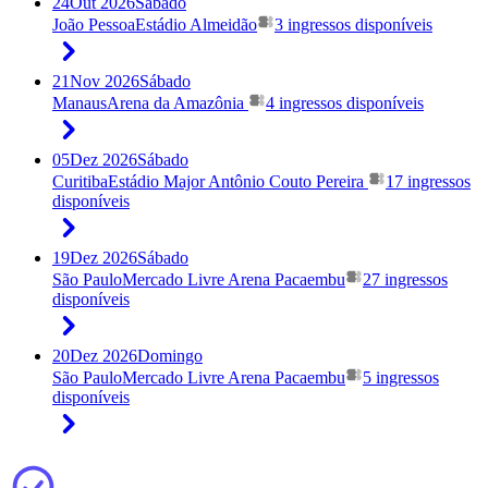
24
Out 2026
Sábado
João Pessoa
Estádio Almeidão
3 ingressos disponíveis
21
Nov 2026
Sábado
Manaus
Arena da Amazônia
4 ingressos disponíveis
05
Dez 2026
Sábado
Curitiba
Estádio Major Antônio Couto Pereira
17 ingressos
disponíveis
19
Dez 2026
Sábado
São Paulo
Mercado Livre Arena Pacaembu
27 ingressos
disponíveis
20
Dez 2026
Domingo
São Paulo
Mercado Livre Arena Pacaembu
5 ingressos
disponíveis