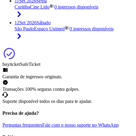
11
Set 2026
Sexta
Curitiba
Cine Lido
0 ingressos disponíveis
12
Set 2026
Sábado
São Paulo
Espaço Unimed
0 ingressos disponíveis
buyticket
SafeTicket
Garantia de ingressos originais.
Transações 100% seguras contra golpes.
Suporte disponível todos os dias para te ajudar.
Precisa de ajuda?
Perguntas frequentes
Fale com o nosso suporte no WhatsApp