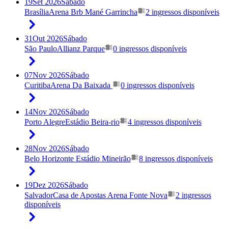
19
Set 2026
Sábado
Brasília
Arena Brb Mané Garrincha
2 ingressos disponíveis
31
Out 2026
Sábado
São Paulo
Allianz Parque
0 ingressos disponíveis
07
Nov 2026
Sábado
Curitiba
Arena Da Baixada
0 ingressos disponíveis
14
Nov 2026
Sábado
Porto Alegre
Estádio Beira-rio
4 ingressos disponíveis
28
Nov 2026
Sábado
Belo Horizonte
Estádio Mineirão
8 ingressos disponíveis
19
Dez 2026
Sábado
Salvador
Casa de Apostas Arena Fonte Nova
2 ingressos
disponíveis