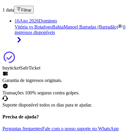
1 data
Filtrar
16
Ago 2026
Domingo
Vitória vs Botafogo
Bahia
Manoel Barradas (Barradão)
0
ingressos disponíveis
buyticket
SafeTicket
Garantia de ingressos originais.
Transações 100% seguras contra golpes.
Suporte disponível todos os dias para te ajudar.
Precisa de ajuda?
Perguntas frequentes
Fale com o nosso suporte no WhatsApp