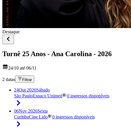
Destaque
Turnê 25 Anos - Ana Carolina - 2026
24/10 até 06/11
2 datas
Filtrar
24
Out 2026
Sábado
São Paulo
Espaço Unimed
0 ingressos disponíveis
06
Nov 2026
Sexta
Curitiba
Cine Lido
0 ingressos disponíveis