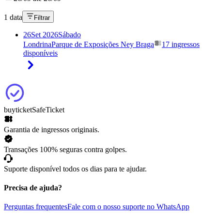
1 data
Filtrar
26
Set 2026
Sábado
Londrina
Parque de Exposições Ney Braga
17 ingressos
disponíveis
buyticket
SafeTicket
Garantia de ingressos originais.
Transações 100% seguras contra golpes.
Suporte disponível todos os dias para te ajudar.
Precisa de ajuda?
Perguntas frequentes
Fale com o nosso suporte no WhatsApp