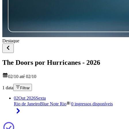
Destaque
The Doors por Hurricanes - 2026
02/10 até 02/10
1 data
Filtrar
02
Out 2026
Sexta
Rio de Janeiro
Blue Note Rio
0 ingressos disponíveis