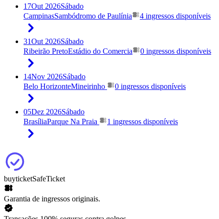
17
Out 2026
Sábado
Campinas
Sambódromo de Paulínia
4 ingressos disponíveis
31
Out 2026
Sábado
Ribeirão Preto
Estádio do Comercia
0 ingressos disponíveis
14
Nov 2026
Sábado
Belo Horizonte
Mineirinho
0 ingressos disponíveis
05
Dez 2026
Sábado
Brasília
Parque Na Praia
1 ingressos disponíveis
buyticket
SafeTicket
Garantia de ingressos originais.
Transações 100% seguras contra golpes.