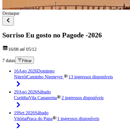
Destaque
Sorriso Eu gosto no Pagode -2026
16/08 até 05/12
7 datas
Filtrar
16
Ago 2026
Domingo
Niterói
Caminho Niemeyer
13 ingressos disponíveis
29
Ago 2026
Sábado
Curitiba
Vila Capanema
2 ingressos disponíveis
19
Set 2026
Sábado
Vitória
Praça do Papa
1 ingressos disponíveis