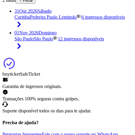
2 datas
Filtrar
31
Out 2026
Sábado
Curitiba
Pedreira Paulo Leminski
6 ingressos disponíveis
01
Nov 2026
Domingo
São Paulo
São Paulo
12 ingressos disponíveis
buyticket
SafeTicket
Garantia de ingressos originais.
Transações 100% seguras contra golpes.
Suporte disponível todos os dias para te ajudar.
Precisa de ajuda?
Perguntas frequentes
Fale com o nosso suporte no WhatsApp