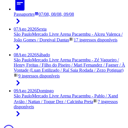
Passaportes
07/08, 08/08, 09/08
07
Ago 2026
Sexta
São Paulo
Mercado Livre Arena Pacaembu - Alceu Valença /
João Gomes / Dorgival Dantas
17 ingressos disponíveis
08
Ago 2026
Sábado
São Paulo
Mercado Livre Arena Pacaembu - Zé Vaqueiro /
Henry Freitas / Filho do Piseiro / Mari Fernandez / Fagner / À
Vontade (Luan Estilizado / Raí Saia Rodada / Zezo Potiguar)
9 ingressos disponíveis
09
Ago 2026
Domingo
São Paulo
Mercado Livre Arena Pacaembu - Pablo / Xand
Avião / Nattan / Toque Dez / Calcinha Preta
7 ingressos
disponíveis