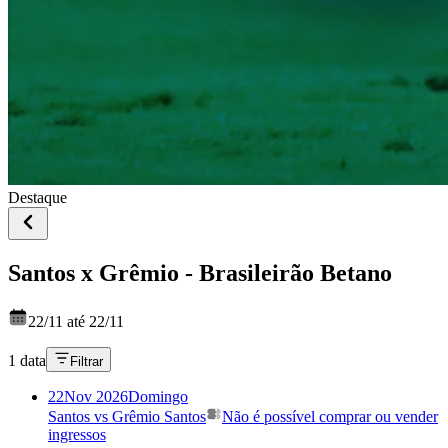
Destaque
Santos x Grêmio - Brasileirão Betano
22/11 até 22/11
1 data
Filtrar
22
Nov 2026
Domingo
Santos vs Grêmio
Santos
Não é possível comprar ou vender
ingressos