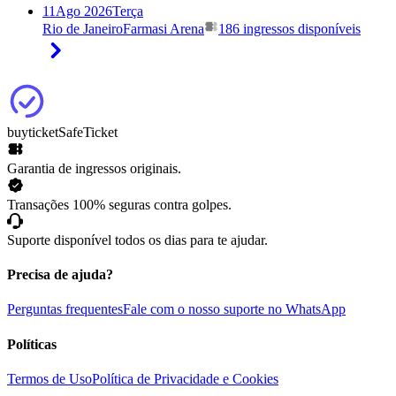
11
Ago 2026
Terça
Rio de Janeiro
Farmasi Arena
186 ingressos disponíveis
buyticket
SafeTicket
Garantia de ingressos originais.
Transações 100% seguras contra golpes.
Suporte disponível todos os dias para te ajudar.
Precisa de ajuda?
Perguntas frequentes
Fale com o nosso suporte no WhatsApp
Políticas
Termos de Uso
Política de Privacidade e Cookies