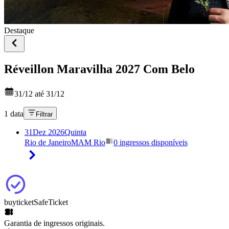
Destaque
Réveillon Maravilha 2027 Com Belo
31/12 até 31/12
1 data
Filtrar
31
Dez 2026
Quinta
Rio de Janeiro
MAM Rio
0 ingressos disponíveis
buyticket
SafeTicket
Garantia de ingressos originais.