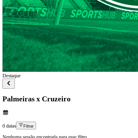
Destaque
Palmeiras x Cruzeiro
0 datas
Filtrar
Nenhuma sessão encontrada para esse filtro.