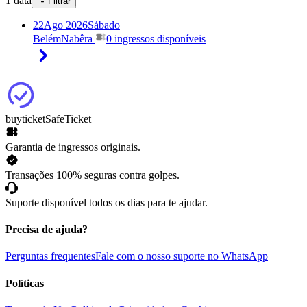
1 data
Filtrar
22
Ago 2026
Sábado
Belém
Nabêra
0 ingressos disponíveis
buyticket
SafeTicket
Garantia de ingressos originais.
Transações 100% seguras contra golpes.
Suporte disponível todos os dias para te ajudar.
Precisa de ajuda?
Perguntas frequentes
Fale com o nosso suporte no WhatsApp
Políticas