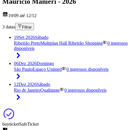
Mauricio Manieri - 2026
19/09 até 12/12
3 datas
Filtrar
19
Set 2026
Sábado
Ribeirão Preto
Multiplan Hall Ribeirão Shopping
0 ingressos
disponíveis
06
Dez 2026
Domingo
São Paulo
Espaço Unimed
0 ingressos disponíveis
12
Dez 2026
Sábado
Rio de Janeiro
Qualistage
0 ingressos disponíveis
buyticket
SafeTicket