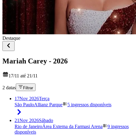
Destaque
Mariah Carey - 2026
17/11 até 21/11
2 datas
Filtrar
17
Nov 2026
Terça
São Paulo
Allianz Parque
5 ingressos disponíveis
21
Nov 2026
Sábado
Rio de Janeiro
Área Externa da Farmasi Arena
9 ingressos
disponíveis