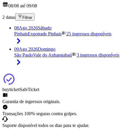
08/08 até 09/08
2 datas
Filtrar
08
Ago 2026
Sábado
Pinhais
Expotrade Pinhais
25 ingressos disponíveis
09
Ago 2026
Domingo
São Paulo
Vale do Anhangabaú
3 ingressos disponíveis
buyticket
SafeTicket
Garantia de ingressos originais.
Transações 100% seguras contra golpes.
Suporte disponível todos os dias para te ajudar.