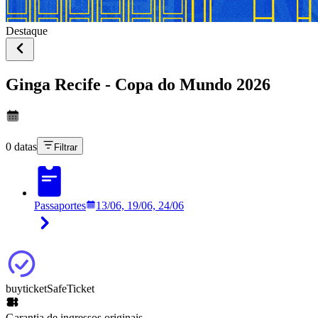
Destaque
Ginga Recife - Copa do Mundo 2026
0 datas
Filtrar
Passaportes
13/06, 19/06, 24/06
buyticket
SafeTicket
Garantia de ingressos originais.