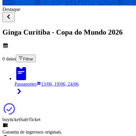
Destaque
Ginga Curitiba - Copa do Mundo 2026
0 datas
Filtrar
Passaportes
13/06, 19/06, 24/06
buyticket
SafeTicket
Garantia de ingressos originais.