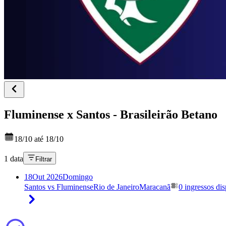
Fluminense x Santos - Brasileirão Betano
18/10 até 18/10
1 data
Filtrar
18
Out 2026
Domingo
Santos vs Fluminense
Rio de Janeiro
Maracanã
0 ingressos di