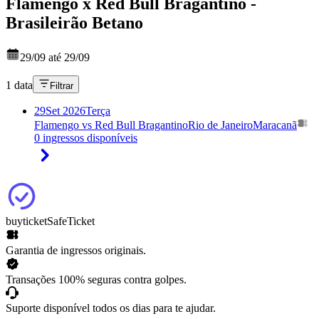
Flamengo x Red Bull Bragantino -
Brasileirão Betano
29/09 até 29/09
1 data
Filtrar
29
Set 2026
Terça
Flamengo vs Red Bull Bragantino
Rio de Janeiro
Maracanã
0 ingressos disponíveis
buyticket
SafeTicket
Garantia de ingressos originais.
Transações 100% seguras contra golpes.
Suporte disponível todos os dias para te ajudar.