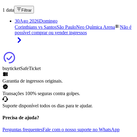
1 data
Filtrar
30
Ago 2026
Domingo
Corinthians vs Santos
São Paulo
Neo Química Arena
Não é
possível comprar ou vender ingressos
buyticket
SafeTicket
Garantia de ingressos originais.
Transações 100% seguras contra golpes.
Suporte disponível todos os dias para te ajudar.
Precisa de ajuda?
Perguntas frequentes
Fale com o nosso suporte no WhatsApp