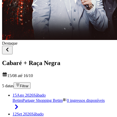
Destaque
Cabaré + Raça Negra
15/08 até 16/10
5 datas
Filtrar
15
Ago 2026
Sábado
Betim
Partage Shopping Betim
0 ingressos disponíveis
12
Set 2026
Sábado