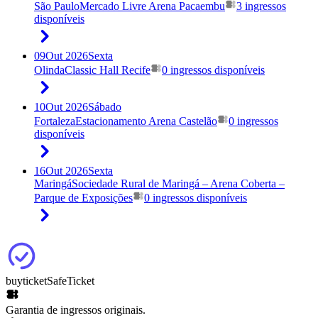
São Paulo
Mercado Livre Arena Pacaembu
3 ingressos
disponíveis
09
Out 2026
Sexta
Olinda
Classic Hall Recife
0 ingressos disponíveis
10
Out 2026
Sábado
Fortaleza
Estacionamento Arena Castelão
0 ingressos
disponíveis
16
Out 2026
Sexta
Maringá
Sociedade Rural de Maringá – Arena Coberta –
Parque de Exposições
0 ingressos disponíveis
buyticket
SafeTicket
Garantia de ingressos originais.