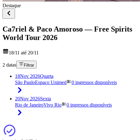
Destaque
Ca7riel & Paco Amoroso — Free Spirits
World Tour 2026
18/11 até 20/11
2 datas
Filtrar
18
Nov 2026
Quarta
São Paulo
Espaço Unimed
0 ingressos disponíveis
20
Nov 2026
Sexta
Rio de Janeiro
Vivo Rio
0 ingressos disponíveis