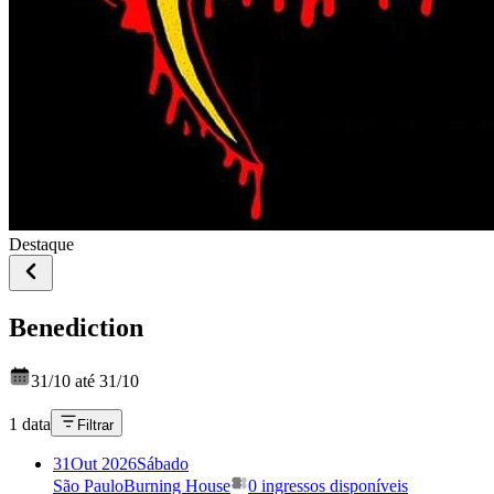
Destaque
Benediction
31/10 até 31/10
1 data
Filtrar
31
Out 2026
Sábado
São Paulo
Burning House
0 ingressos disponíveis