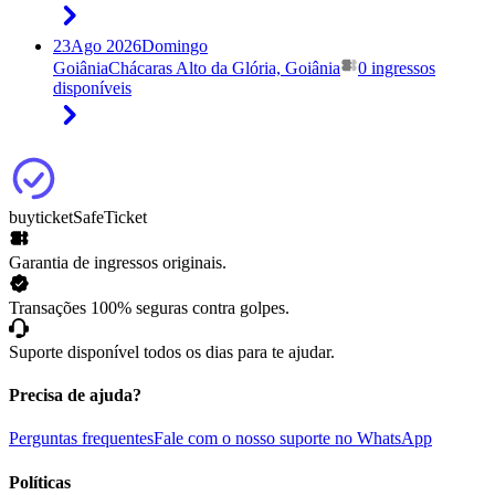
23
Ago 2026
Domingo
Goiânia
Chácaras Alto da Glória, Goiânia
0 ingressos
disponíveis
buyticket
SafeTicket
Garantia de ingressos originais.
Transações 100% seguras contra golpes.
Suporte disponível todos os dias para te ajudar.
Precisa de ajuda?
Perguntas frequentes
Fale com o nosso suporte no WhatsApp
Políticas