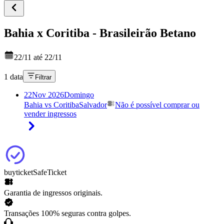
Bahia x Coritiba - Brasileirão Betano
22/11 até 22/11
1 data
Filtrar
22
Nov 2026
Domingo
Bahia vs Coritiba
Salvador
Não é possível comprar ou
vender ingressos
buyticket
SafeTicket
Garantia de ingressos originais.
Transações 100% seguras contra golpes.