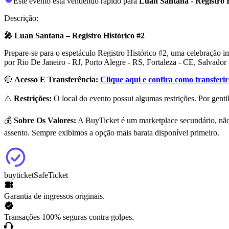
Este evento está vendendo rápido para
Luan Santana - Registro 
Descrição:
🎤 Luan Santana – Registro Histórico #2
Prepare-se para o espetáculo Registro Histórico #2, uma celebração i
por Rio De Janeiro - RJ, Porto Alegre - RS, Fortaleza - CE, Salvador 
🔴
Acesso E Transferência:
Clique aqui e confira como transferir
⚠️
Restrições:
O local do evento possui algumas restrições. Por gentil
💰
Sobre Os Valores:
A BuyTicket é um marketplace secundário, não 
assento. Sempre exibimos a opção mais barata disponível primeiro.
buyticket
SafeTicket
Garantia de ingressos originais.
Transações 100% seguras contra golpes.