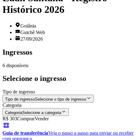
Histórico 2026
Goiânia
Guichê Web
27/09/2026
Ingressos
6
disponíveis
Selecione o ingresso
Tipo de ingresso
Tipo de ingresso
Selecione o tipo de ingresso
Categoria
Categoria
Selecione a categoria
R$ 303
Comprar
Vender
Guia de transferência
Veja o passo a passo para enviar ou receber
com segurança.