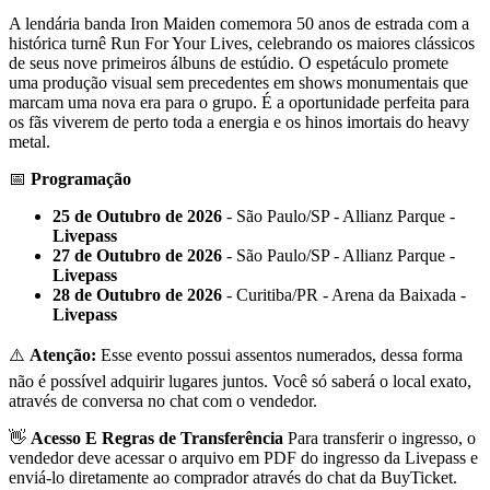
A lendária banda Iron Maiden comemora 50 anos de estrada com a
histórica turnê Run For Your Lives, celebrando os maiores clássicos
de seus nove primeiros álbuns de estúdio. O espetáculo promete
uma produção visual sem precedentes em shows monumentais que
marcam uma nova era para o grupo. É a oportunidade perfeita para
os fãs viverem de perto toda a energia e os hinos imortais do heavy
metal.
📅
Programação
25 de Outubro de 2026
- São Paulo/SP - Allianz Parque -
Livepass
27 de Outubro de 2026
- São Paulo/SP - Allianz Parque -
Livepass
28 de Outubro de 2026
- Curitiba/PR - Arena da Baixada -
Livepass
⚠️
Atenção:
Esse evento possui assentos numerados, dessa forma
não é possível adquirir lugares juntos. Você só saberá o local exato,
através de conversa no chat com o vendedor.
👋
Acesso E Regras de Transferência
Para transferir o ingresso, o
vendedor deve acessar o arquivo em PDF do ingresso da Livepass e
enviá-lo diretamente ao comprador através do chat da BuyTicket.