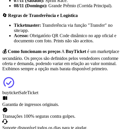
07/11 (Sábado):
Sprint Race.
08/11 (Domingo):
Grande Prêmio (Corrida Principal).
🔄 Regras de Transferência e Logística
Ticketmaster:
Transferência via função "Transfer" no
site/app.
Acesso:
Obrigatório QR Code dinâmico no app oficial e
documento com foto. Prints não são aceitos.
💰 Como funcionam os preços
A
BuyTicket
é um marketplace
secundário. Os preços são definidos pelos vendedores conforme
oferta e demanda, podendo variar em relação ao valor nominal.
Exibimos sempre a opção mais barata disponível primeiro.
buyticket
SafeTicket
Garantia de ingressos originais.
Transações 100% seguras contra golpes.
Suporte disponível todos os dias para te ajudar.