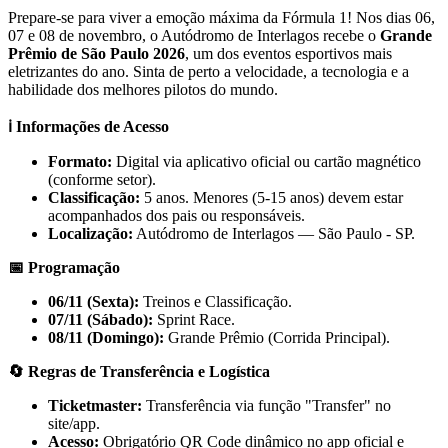
Prepare-se para viver a emoção máxima da Fórmula 1! Nos dias 06,
07 e 08 de novembro, o Autódromo de Interlagos recebe o
Grande
Prêmio de São Paulo 2026
, um dos eventos esportivos mais
eletrizantes do ano. Sinta de perto a velocidade, a tecnologia e a
habilidade dos melhores pilotos do mundo.
ℹ️ Informações de Acesso
Formato:
Digital via aplicativo oficial ou cartão magnético
(conforme setor).
Classificação:
5 anos. Menores (5-15 anos) devem estar
acompanhados dos pais ou responsáveis.
Localização:
Autódromo de Interlagos — São Paulo - SP.
📅 Programação
06/11 (Sexta):
Treinos e Classificação.
07/11 (Sábado):
Sprint Race.
08/11 (Domingo):
Grande Prêmio (Corrida Principal).
🔄 Regras de Transferência e Logística
Ticketmaster:
Transferência via função "Transfer" no
site/app.
Acesso:
Obrigatório QR Code dinâmico no app oficial e