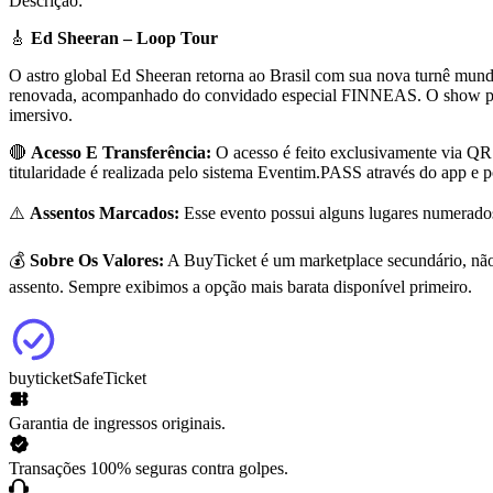
Descrição:
🎸
Ed Sheeran – Loop Tour
O astro global Ed Sheeran retorna ao Brasil com sua nova turnê mundi
renovada, acompanhado do convidado especial FINNEAS. O show prom
imersivo.
🔴
Acesso E Transferência:
O acesso é feito exclusivamente via QR 
titularidade é realizada pelo sistema Eventim.PASS através do app e p
⚠️
Assentos Marcados:
Esse evento possui alguns lugares numerados. 
💰
Sobre Os Valores:
A BuyTicket é um marketplace secundário, não 
assento. Sempre exibimos a opção mais barata disponível primeiro.
buyticket
SafeTicket
Garantia de ingressos originais.
Transações 100% seguras contra golpes.