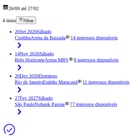
26/09 até 27/02
4 datas
Filtrar
26
Set 2026
Sábado
Curitiba
Arena da Baixada
14 ingressos disponíveis
14
Nov 2026
Sábado
Belo Horizonte
Arena MRV
8 ingressos disponíveis
20
Dez 2026
Domingo
Rio de Janeiro
Estádio Maracanã
11 ingressos disponíveis
27
Fev 2027
Sábado
São Paulo
Nubank Parque
77 ingressos disponíveis