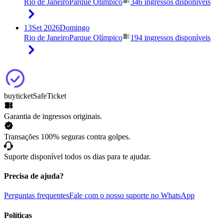
Rio de Janeiro
Parque Olímpico
346 ingressos disponíveis
13
Set 2026
Domingo
Rio de Janeiro
Parque Olímpico
194 ingressos disponíveis
buyticket
SafeTicket
Garantia de ingressos originais.
Transações 100% seguras contra golpes.
Suporte disponível todos os dias para te ajudar.
Precisa de ajuda?
Perguntas frequentes
Fale com o nosso suporte no WhatsApp
Políticas