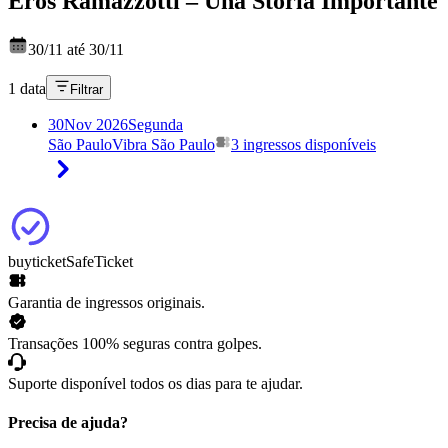
Eros Ramazzotti – Una Storia Importante
30/11 até 30/11
1 data
Filtrar
30
Nov 2026
Segunda
São Paulo
Vibra São Paulo
3 ingressos disponíveis
buyticket
SafeTicket
Garantia de ingressos originais.
Transações 100% seguras contra golpes.
Suporte disponível todos os dias para te ajudar.
Precisa de ajuda?