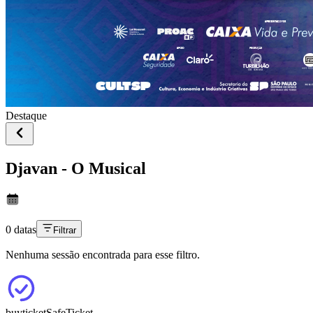
Destaque
Djavan - O Musical
0 datas
Filtrar
Nenhuma sessão encontrada para esse filtro.
buyticket
SafeTicket